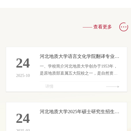
—— 查看更多
河北地质大学语言文化学院翻译专业硕士（MTI）055100招生简章
24
一、学校简介河北地质大学创办于1953年，
是原地质部直属五大院校之一，是自然资源
2025-10
部、河北省人民政府共建大学，省属重点骨
详情
干大学，河北省重点支持的国内一流大学建
设高校。学校在地质科学、资源环境、经济
管理等多学科领域具有深厚的底蕴和独特的
优势，秉持“达观博物”校训，致力于培养具
河北地质大学2025年硕士研究生招生复试一志愿名单
24
有扎实专业知识、创新能力和社会责任感的
复合型人才。二、学院简介河北地质大学语
言文化学院成立于2000年，学院师资力量雄
2025-03