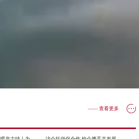
—— 查看更多
2026暑期社会实践·蔚县暖泉古镇丨为非遗“把脉”，为乡村“开方”——铁火‘语’共融”实践队聚焦蔚县打树花文旅融合发展
访企拓岗促合作 校企携手共发展——语言文化学院赴河北晨光溢海有限公司走访调研