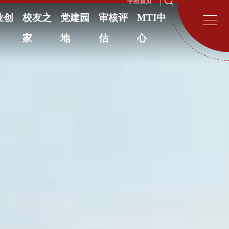
学校首页
业创
校友之
党建园
审核评
MTI中
家
地
估
心