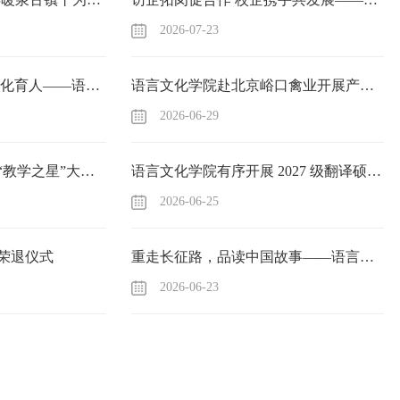
2026-07-23
深化产教融合 赋能国际化育人——语言文化学院赴华勘院五一七大队开展校企深度合作交流
语言文化学院赴北京峪口禽业开展产教融合调研
2026-06-29
语言文化学院教师斩获“教学之星”大赛全国复赛二等奖
语言文化学院有序开展 2027 级翻译硕士招生系列宣讲
2026-06-25
荣退仪式
重走长征路，品读中国故事——语言文化学院举办红色配音与故事讲述大赛
2026-06-23
社会实践·蔚县暖泉古镇丨为非遗“把脉”，为乡村“开
火‘语’共融”实践队聚焦蔚县打树花文旅融合发展
3