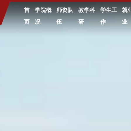
首
学院概
师资队
教学科
学生工
就
页
况
伍
研
作
业