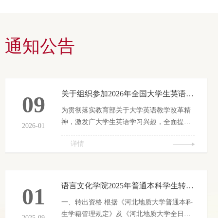
通知公告
关于组织参加2026年全国大学生英语竞赛的通知
09
为贯彻落实教育部关于大学英语教学改革精
神，激发广大学生英语学习兴趣，全面提高
2026-01
我校学生的英语综合运用能力，按照河北省
详情
高等学校外语教学指导委员会、河北省高等
学校外语教学研究会《关于组织河北省普通
高校参加2026年全国大学生英语竞赛的通
知》，我校将组织参加2026年全国大学生英
语言文化学院2025年普通本科学生转专业工作实施方案
01
语竞赛。现将有关事项通知如下：一、参赛
一、转出资格 根据《河北地质大学普通本科
对象河北地质大学已注册学籍的研究生及本
生学籍管理规定》及《河北地质大学全日制
科所有年级学生均可自愿报名参赛。本年度
2025-09