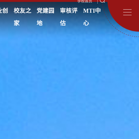
学校首页
业创
校友之
党建园
审核评
MTI中
家
地
估
心