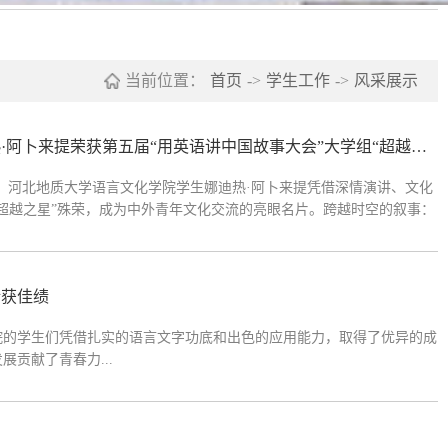
当前位置：
首页
->
学生工作
->
风采展示
以语言为桥，让新疆故事随热爱远航——语言文化学院娜迪热·阿卜来提荣获第五届“用英语讲中国故事大会”大学组“超越之星”
落幕。河北地质大学语言文化学院学生娜迪热·阿卜来提凭借深情演讲、文化
“超越之星”殊荣，成为中外青年文化交流的亮眼名片。跨越时空的叙事：
人的交通变迁为线索，串联起新疆与祖国发展的同频共振。她回忆道：
斩获佳绩
学院的学生们凭借扎实的语言文字功底和出色的应用能力，取得了优异的成
贡献了青春力...