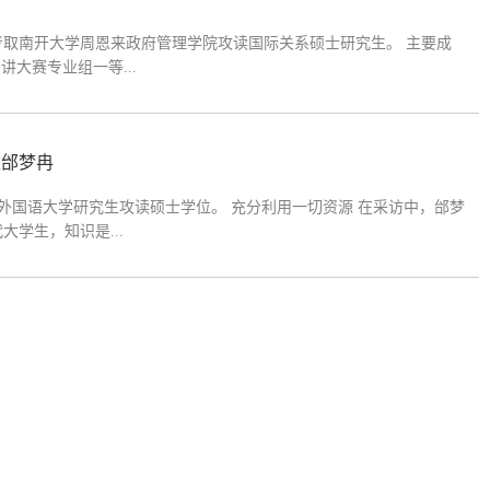
考取南开大学周恩来政府管理学院攻读国际关系硕士研究生。 主要成
大赛专业组一等...
生邰梦冉
安外国语大学研究生攻读硕士学位。 充分利用一切资源 在采访中，邰梦
学生，知识是...
举办了以“靓颖在宿舍”为主题的比赛。大一全部23个宿舍参加了此次比赛。最
个。 比赛的...