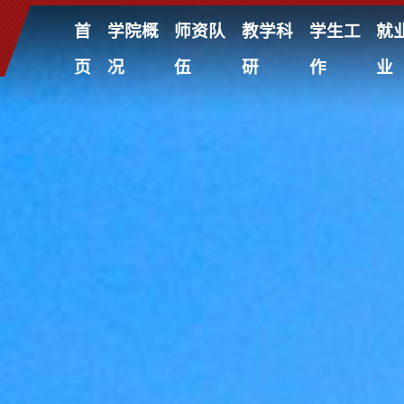
首
学院概
师资队
教学科
学生工
就
页
况
伍
研
作
业