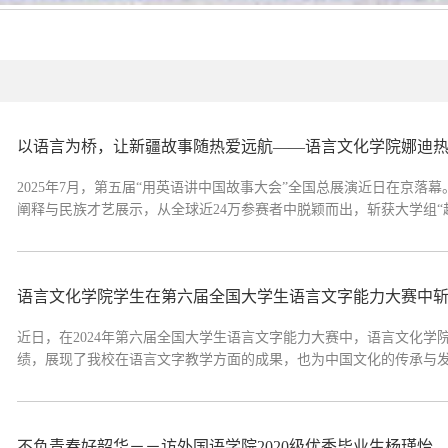
2025年7月，第五届“用英语讲中国故事大会”全国总展演近日在京
阐释与民族才艺展示，从全球近24万参赛者中脱颖而出，斩获大学组
三代人的车轮与民族共生的支流在主题演讲环节，娜迪热以祖孙三代
“祖父乘坐三天绿皮火车...
语言文化学院学生在第六届全国大学生语言文字能力大赛中
近日，在2024年第六届全国大学生语言文字能力大赛中，语言文化
绩，展现了我校在语言文字教学方面的成果，也为中国文化的传承与发展
不负青春好韶华－－访外国语学院2020级优秀毕业生杨瑾怡