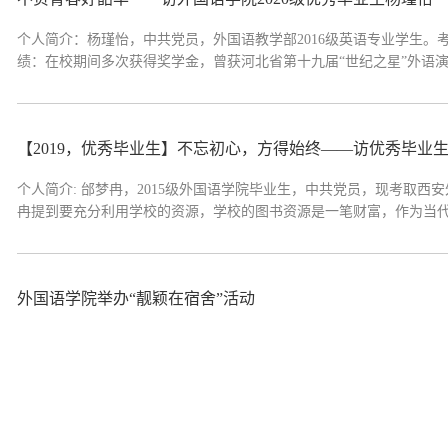
个人简介：杨瑾怡，中共党员，外国语教学部2016级英语专业学生。
绩：在校期间多次获得奖学金，曾获河北省第十九届“世纪之星”外语演讲
【2019，优秀毕业生】不忘初心，方得始终——访优秀毕业
个人简介: 邰梦冉，2015级外国语学院毕业生，中共党员，现考取西
冉提到要充分利用学校的资源，学校的图书资源是一笔财富，作为当代大
外国语学院举办“靓颖在宿舍”活动
2018年11月2日18:00外国语学院大一全体同学在北校区教二101
终评出一等奖3个，分别为206、207以及403宿舍；二等奖6个；三等奖14