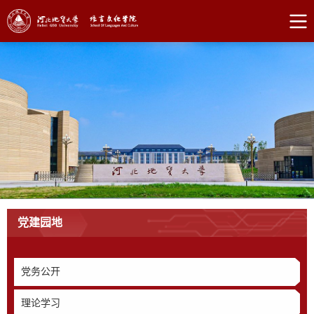
党建园地
党务公开
理论学习