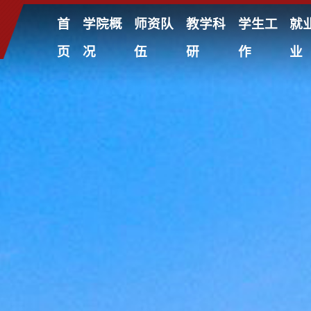
首
学院概
师资队
教学科
学生工
就
页
况
伍
研
作
业