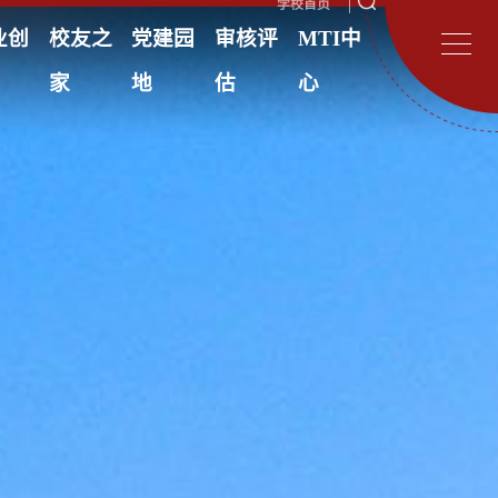
学校首页
业创
校友之
党建园
审核评
MTI中
家
地
估
心