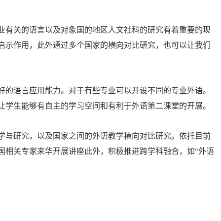
业有关的语言以及对象国的地区人文社科的研究有着重要的现
启示作用，此外通过多个国家的横向对比研究，也可以让我们
好的语言应用能力。对于有些专业可以开设不同的专业外语。
让学生能够有自主的学习空间和有利于外语第二课堂的开展。
学与研究，以及国家之间的外语教学横向对比研究。依托目前
国相关专家来华开展讲座此外，积极推进跨学科融合，如“外语
如中心依托外语和信工专业，将语言学习、信息技术、人工智能
设、多语言机器翻译；依托地质专业，开展地质专业语料库的