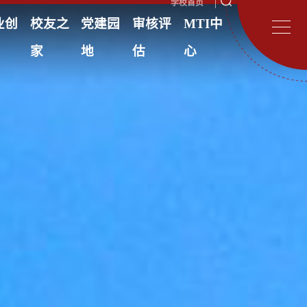
学校首页
业创
校友之
党建园
审核评
MTI中
家
地
估
心