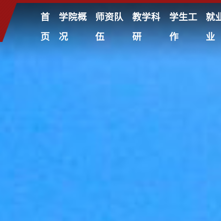
首
学院概
师资队
教学科
学生工
就
页
况
伍
研
作
业