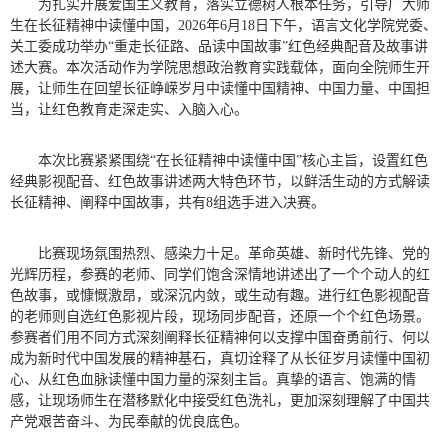
为扎实开展爱国主义教育，落实立德树人根本任务，引导广大师
生在长征精神中读懂中国，2026年6月18日下午，语言文化学院党委、
关工委成功举办“重走长征路、品读中国故事”红色经典配音及故事讲
述大赛。本次活动作为学院思想政治教育实践载体，面向全院师生开
展，让师生在回望长征峥嵘岁月中读懂中国精神、中国力量、中国担
当，让红色教育走深走实、入脑入心。
本次比赛紧紧围绕“在长征精神中读懂中国”核心主旨，设置红色
经典影视配音、红色故事讲述两大特色环节，以鲜活生动的方式解读
长征精神、阐释中国故事，共有8组选手进入决赛。
比赛现场氛围热烈、感染力十足。革命英雄、新时代先锋、党的
光辉历程，参赛的老师、同学们饱含深情地讲述出了一个个动人的红
色故事，或慷慨激昂，或深沉内敛，或生动有趣。进行红色影视配音
的老师则自选红色影视片段，现场同步配音，还原一个个红色场景。
参赛者们用不同方式深刻阐释长征精神何以支撑中国奋勇前行、何以
成为新时代中国发展的精神基石，真切诠释了从长征岁月读懂中国初
心、从红色血脉读懂中国力量的深刻主旨。真挚的语言、饱满的情
感，让现场师生在潜移默化中接受红色洗礼，更加深刻理解了中国共
产党艰苦奋斗、为民奉献的优良底色。